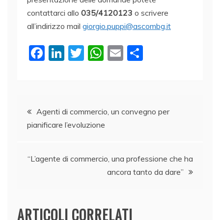
contattarci allo
035/4120123
o scrivere
all’indirizzo mail
giorgio.puppi@ascombg.it
F
Li
T
W
E
C
a
n
w
h
m
o
c
k
itt
at
ai
n
e
e
er
s
l
di
Navigazione
b
dI
A
vi
Agenti di commercio, un convegno per
pianificare l’evoluzione
o
n
p
di
articoli
o
p
k
“L’agente di commercio, una professione che ha
ancora tanto da dare”
ARTICOLI CORRELATI