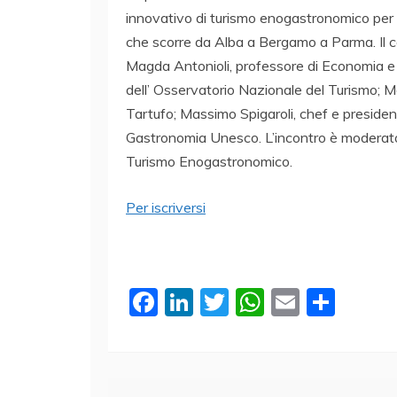
innovativo di turismo enogastronomico per cr
che scorre da Alba a Bergamo a Parma. Il con
Magda Antonioli, professore di Economia e 
dell’ Osservatorio Nazionale del Turismo; M
Tartufo; Massimo Spigaroli, chef e preside
Gastronomia Unesco. L’incontro è moderato
Turismo Enogastronomico.
Per iscriversi
F
Li
T
W
E
C
a
n
w
h
m
o
c
k
itt
at
ai
n
e
e
er
s
l
di