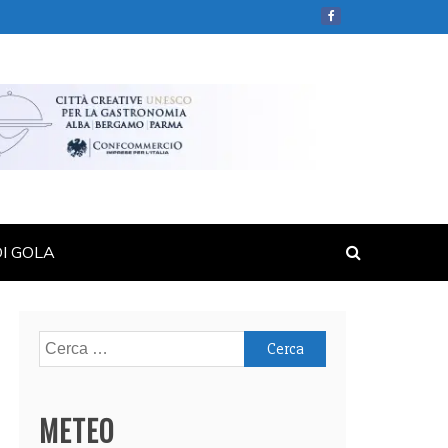
DI GOLA
Ricerca
per:
METEO