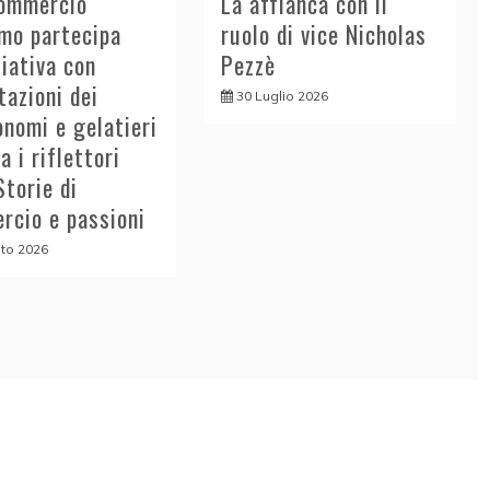
ommercio
La affianca con il
mo partecipa
ruolo di vice Nicholas
iziativa con
Pezzè
azioni dei
30 Luglio 2026
nomi e gelatieri
a i riflettori
Storie di
rcio e passioni
to 2026