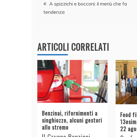
Navigazione
b
dI
A
vi
A spizzichi e bocconi: il menù che fa
tendenza
o
n
p
di
articoli
o
p
k
ARTICOLI CORRELATI
Benzinai, rifornimenti a
Food fi
singhiozzo, alcuni gestori
13esima
allo stremo
22 ago
Il Gruppo Benzinai