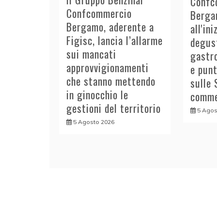
Confc
Confcommercio
Berga
Bergamo, aderente a
all'in
Figisc, lancia l’allarme
degust
sui mancati
gastro
approvvigionamenti
e punt
che stanno mettendo
sulle 
in ginocchio le
comme
gestioni del territorio
5 Agos
5 Agosto 2026