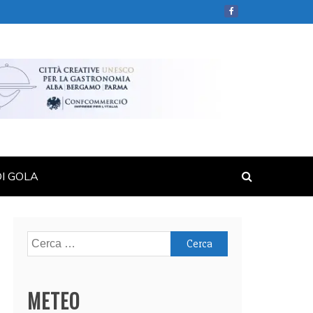
DI GOLA
Ricerca
per:
METEO