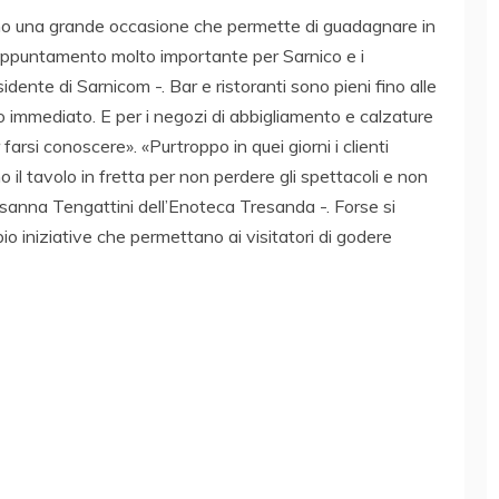
l sono una grande occasione che permette di guadagnare in
un appuntamento molto importante per Sarnico e i
dente di Sarnicom -. Bar e ristoranti sono pieni fino alle
o immediato. E per i negozi di abbigliamento e calzature
farsi conoscere». «Purtroppo in quei giorni i clienti
 il tavolo in fretta per non perdere gli spettacoli e non
anna Tengattini dell’Enoteca Tresanda -. Forse si
 iniziative che permettano ai visitatori di godere