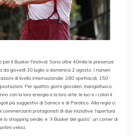
 per il Busker Festival. Sono oltre 40mila le presenze
a da giovedì 30 luglio a domenica 2 agosto. I numeri
zioni di livello internazionale: 280 spettacoli, 150
ostazioni. Per quattro giorni giocolieri, mangiafuoco,
no con la loro energia e la loro arte, le luci e i colori il
ngoli più suggestivi di Sarnico e di Paratico. Alla regia ci
commercianti protagonisti di due iniziative: l’apertura
lo shopping serale, e “il Busker del gusto”, un corner di
ntini veloci.