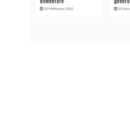
alimentare
genera
20 Febbraio 2020
30 No