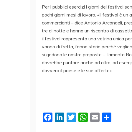
Per i pubblici esercizi i giorni del festiva
pochi giorni mesi di lavoro. «Il festival è 
commercianti – dice Antonio Arcangeli, presi
tre di notte e hanno un riscontro di cassett
il festival rappresenta una vetrina unica per 
vanno di fretta, fanno storie perché vogliono
si godono le nostre proposte – lamenta Ros
dovrebbe puntare anche ad altro, ad esempio
davvero il paese e le sue offerte».
F
Li
T
W
E
C
a
n
w
h
m
o