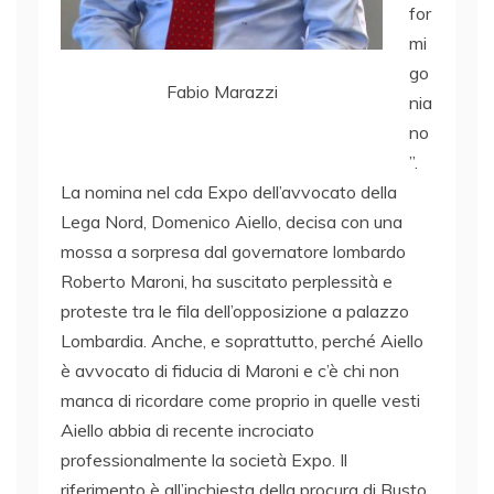
for
mi
go
Fabio Marazzi
nia
no
”.
La nomina nel cda Expo dell’avvocato della
Lega Nord, Domenico Aiello, decisa con una
mossa a sorpresa dal governatore lombardo
Roberto Maroni, ha suscitato perplessità e
proteste tra le fila dell’opposizione a palazzo
Lombardia. Anche, e soprattutto, perché Aiello
è avvocato di fiducia di Maroni e c’è chi non
manca di ricordare come proprio in quelle vesti
Aiello abbia di recente incrociato
professionalmente la società Expo. Il
riferimento è all’inchiesta della procura di Busto