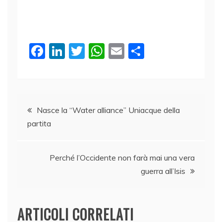
F
Li
T
W
E
C
a
n
w
h
m
o
c
k
itt
at
ai
n
e
e
er
s
l
di
Navigazione
b
dI
A
vi
Nasce la “Water alliance” Uniacque della
partita
o
n
p
di
articoli
o
p
k
Perché l’Occidente non farà mai una vera
guerra all’Isis
ARTICOLI CORRELATI