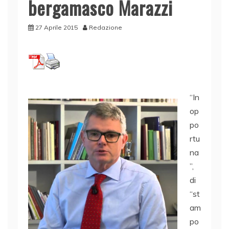
bergamasco Marazzi
27 Aprile 2015
Redazione
“In
op
po
rtu
na
”,
di
“st
am
po