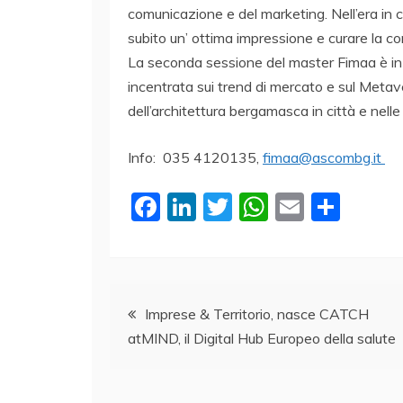
comunicazione e del marketing. Nell’era in
subito un’ ottima impressione e curare la com
La seconda sessione del master Fimaa è i
incentrata sui trend di mercato e sul Metave
dell’architettura bergamasca in città e nelle v
Info: 035 4120135,
fimaa@ascombg.it
F
Li
T
W
E
C
a
n
w
h
m
o
c
k
itt
at
ai
n
e
e
er
s
l
di
Navigazione
b
dI
A
vi
Imprese & Territorio, nasce CATCH
atMIND, il Digital Hub Europeo della salute
o
n
p
di
articoli
o
p