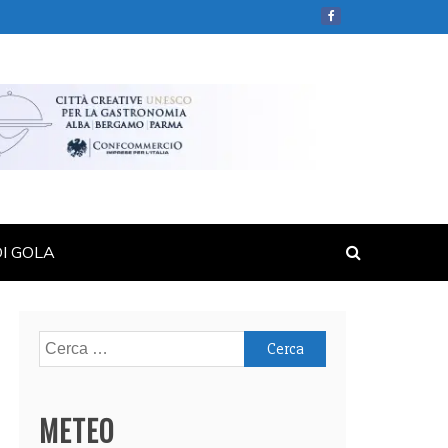
DI GOLA
Ricerca
per:
METEO