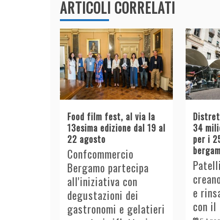
k
ARTICOLI CORRELATI
Food film fest, al via la
Distre
13esima edizione dal 19 al
34 mili
22 agosto
per i 2
bergam
Confcommercio
Patell
Bergamo partecipa
crean
all'iniziativa con
e rins
degustazioni dei
con il
gastronomi e gelatieri