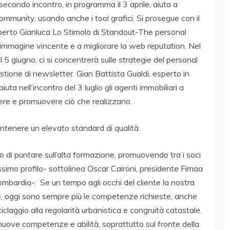
econdo incontro, in programma il 3 aprile, aiuta a
community, usando anche i tool grafici. Si prosegue con il
sperto Gianluca Lo Stimolo di Standout-The personal
immagine vincente e a migliorare la web reputation. Nel
 5 giugno, ci si concentrerà sulle strategie del personal
gestione di newsletter. Gian Battista Gualdi, esperto in
a nell’incontro del 3 luglio gli agenti immobiliari a
cere e promuovere ciò che realizzano.
ntenere un elevato standard di qualità.
 di puntare sull’alta formazione, promuovendo tra i soci
ssimo profilo- sottolinea Oscar Caironi, presidente Fimaa
bardia-. Se un tempo agli occhi del cliente la nostra
e, oggi sono sempre più le competenze richieste, anche
iciclaggio alla regolarità urbanistica e congruità catastale.
e competenze e abilità, soprattutto sul fronte della