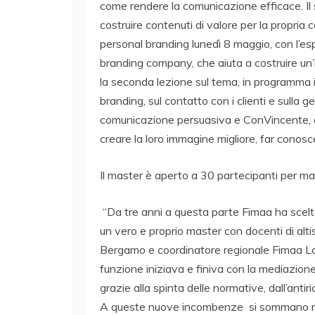
come rendere la comunicazione efficace. Il s
costruire contenuti di valore per la propria 
personal branding lunedì 8 maggio, con l’e
branding company, che aiuta a costruire un’
la seconda lezione sul tema, in programma il
branding, sul contatto con i clienti e sulla 
comunicazione persuasiva e ConVincente, aiut
creare la loro immagine migliore, far conos
Il master è aperto a 30 partecipanti per ma
“Da tre anni a questa parte Fimaa ha scelto
un vero e proprio master con docenti di alti
Bergamo e coordinatore regionale Fimaa Lom
funzione iniziava e finiva con la mediazion
grazie alla spinta delle normative, dall’antir
A queste nuove incombenze si sommano nuov