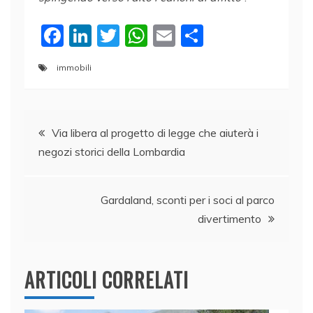
F
Li
T
W
E
C
a
n
w
h
m
o
immobili
c
k
itt
at
ai
n
e
e
er
s
l
di
Navigazione
b
dI
A
vi
Via libera al progetto di legge che aiuterà i
o
n
p
di
negozi storici della Lombardia
articoli
o
p
k
Gardaland, sconti per i soci al parco
divertimento
ARTICOLI CORRELATI