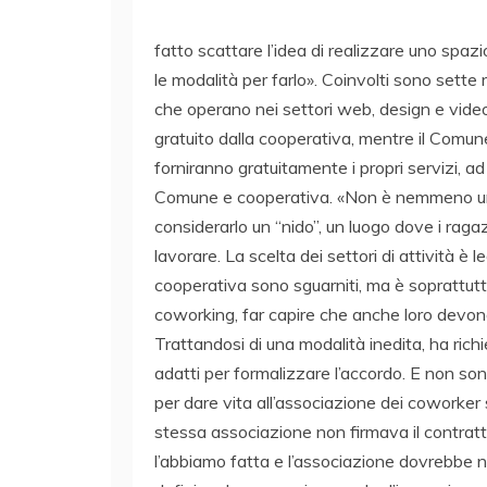
fatto scattare l’idea di realizzare uno spaz
le modalità per farlo». Coinvolti sono sette r
che operano nei settori web, design e video
gratuito dalla cooperativa, mentre il Comune
forniranno gratuitamente i propri servizi, 
Comune e cooperativa. «Non è nemmeno un i
considerarlo un “nido”, un luogo dove i raga
lavorare. La scelta dei settori di attività è le
cooperativa sono sguarniti, ma è soprattut
coworking, far capire che anche loro devono 
Trattandosi di una modalità inedita, ha rich
adatti per formalizzare l’accordo. E non son
per dare vita all’associazione dei coworker 
stessa associazione non firmava il contratt
l’abbiamo fatta e l’associazione dovrebbe 