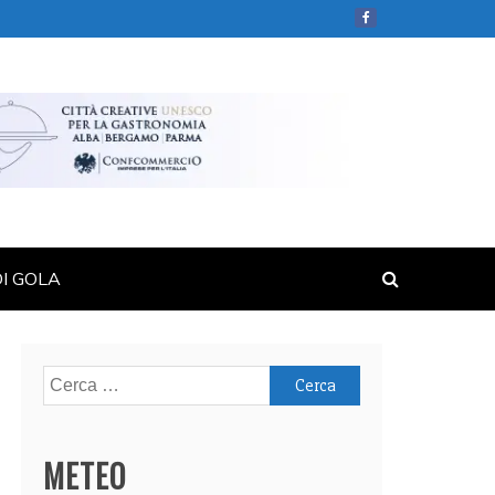
DI GOLA
Ricerca
per:
METEO