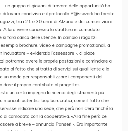
un gruppo di giovani di trovare delle opportunità ha
io di lavoro condiviso e il protocollo P@sswork ha fornito
agazzi, tra i 21 e 30 anni, di Alzano e dei comuni vicini,
. A loro viene concessa la struttura in comodato
 si farà carico delle utenze. In cambio i ragazzi
ad esempio brochure, video e campagne promozionali, a
ncubatore – evidenzia l’assessore -, ci piace
zzi potranno avere le proprie postazioni e cominciare a
gata al fatto che si tratta di servizi sui quali l’ente e la
to un modo per responsabilizzare i componenti del
dare il proprio contributo al progetto».
iesto un certo impegno la ricerca degli strumenti più
o mancati autentici loop burocratici, come il fatto che
servisse indicare una sede, che però non c’era finché la
o di comodato con la cooperativa. «Alla fine però ce
nascere a breve – annuncia Panseri -. Era importante