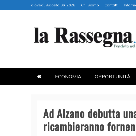
Skip
giovedì, Agosto 06, 2026
Chi Siamo
Contatti
Inform
to
content
LA RASSEGNA
PORTALE DI ECONOMIA E FI
ECONOMIA
OPPORTUNITÀ
Ad Alzano debutta una 
ricambieranno fornend