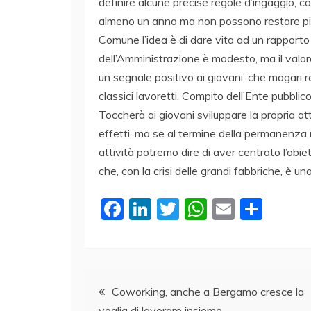
definire alcune precise regole d’ingaggio, c
almeno un anno ma non possono restare più di
Comune l’idea è di dare vita ad un rapport
dell’Amministrazione è modesto, ma il valore
un segnale positivo ai giovani, che magari re
classici lavoretti. Compito dell’Ente pubbl
Toccherà ai giovani sviluppare la propria at
effetti, ma se al termine della permanenza
attività potremo dire di aver centrato l’obiet
che, con la crisi delle grandi fabbriche, è un
F
Li
T
W
E
C
a
n
w
h
m
o
c
k
itt
at
ai
n
e
e
er
s
l
di
Navigazione
b
dI
A
vi
Coworking, anche a Bergamo cresce la
voglia di lavorare insieme