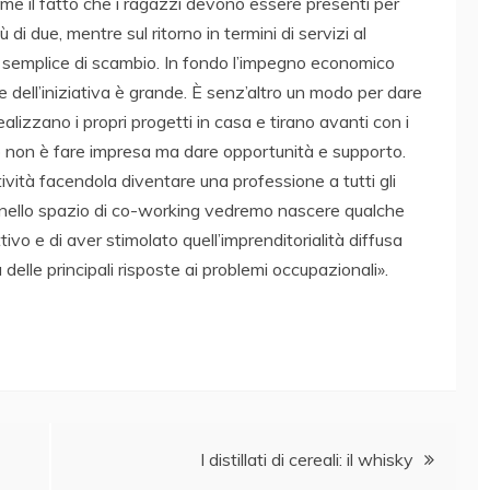
ome il fatto che i ragazzi devono essere presenti per
 due, mentre sul ritorno in termini di servizi al
o semplice di scambio. In fondo l’impegno economico
 dell’iniziativa è grande. È senz’altro un modo per dare
alizzano i propri progetti in casa e tirano avanti con i
ico non è fare impresa ma dare opportunità e supporto.
tività facendola diventare una professione a tutti gli
 nello spazio di co-working vedremo nascere qualche
tivo e di aver stimolato quell’imprenditorialità diffusa
a delle principali risposte ai problemi occupazionali».
I distillati di cereali: il whisky