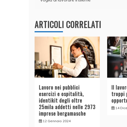
o
n
p
di
articoli
o
p
k
ARTICOLI CORRELATI
Lavoro nei pubblici
Il lavo
esercizi e ospitalità,
troppi 
identikit degli oltre
opport
25mila addetti nelle 2973
14 Dic
imprese bergamasche
12 Gennaio 2024