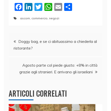
F
Li
T
W
E
C
a
n
w
h
m
o
ascom
,
commercio
,
negozi
c
k
itt
at
ai
n
e
e
er
s
l
di
Navigazione
b
dI
A
vi
Doggy bag, e se ci abituassimo a chiederla al
o
n
p
di
ristorante?
articoli
o
p
k
Agosto parte col piede giusto: +8% in città
grazie agli stranieri. E arrivano gli israeliani
ARTICOLI CORRELATI