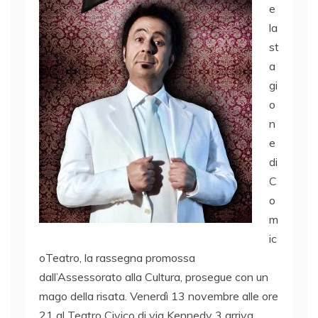
e
la
st
a
gi
o
n
e
di
C
o
m
ic
oTeatro, la rassegna promossa
dall’Assessorato alla Cultura, prosegue con un
mago della risata. Venerdì 13 novembre alle ore
21 al Teatro Civico di via Kennedy 3 arriva