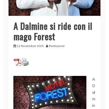
A Dalmine si ride con il
mago Forest
12 Novembre 2015
Redazione
A
D
al
m
in