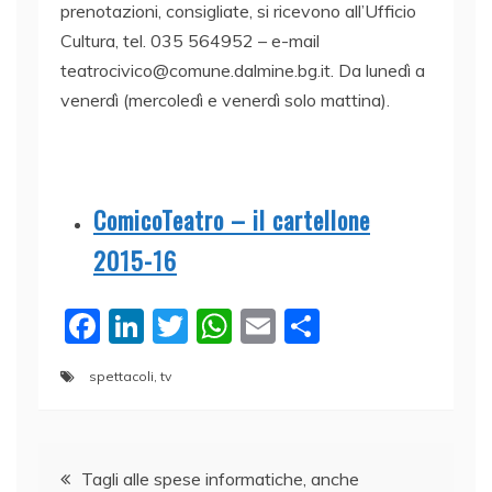
prenotazioni, consigliate, si ricevono all’Ufficio
Cultura, tel. 035 564952 – e-mail
teatrocivico@comune.dalmine.bg.it. Da lunedì a
venerdì (mercoledì e venerdì solo mattina).
ComicoTeatro – il cartellone
2015-16
F
Li
T
W
E
C
a
n
w
h
m
o
spettacoli
,
tv
c
k
itt
at
ai
n
e
e
er
s
l
di
Navigazione
b
dI
A
vi
Tagli alle spese informatiche, anche