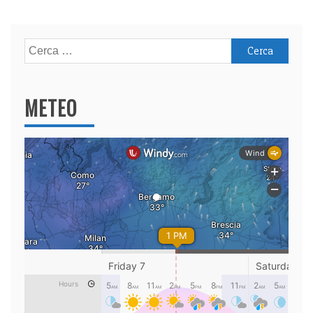
Ricerca
per:
METEO