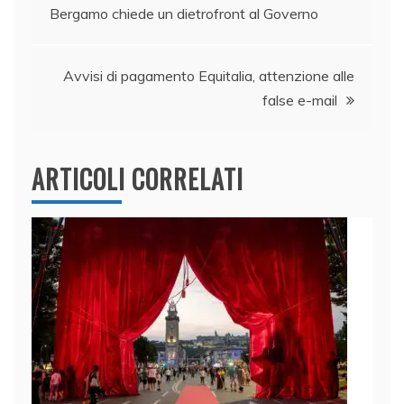
o
n
p
di
Bergamo chiede un dietrofront al Governo
articoli
o
p
k
Avvisi di pagamento Equitalia, attenzione alle
false e-mail
ARTICOLI CORRELATI