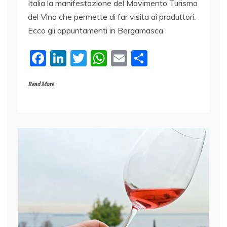
Italia la manifestazione del Movimento Turismo
del Vino che permette di far visita ai produttori.
Ecco gli appuntamenti in Bergamasca
F
Li
T
W
E
C
a
n
w
h
m
o
Read More
c
k
itt
at
ai
n
e
e
er
s
l
di
b
dI
A
vi
o
n
p
di
o
p
k