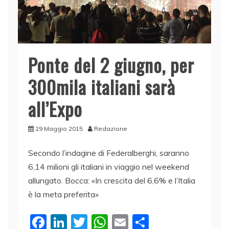
Ponte del 2 giugno, per
300mila italiani sarà
all’Expo
29 Maggio 2015
Redazione
Secondo l’indagine di Federalberghi, saranno
6,14 milioni gli italiani in viaggio nel weekend
allungato. Bocca: «In crescita del 6,6% e l’Italia
è la meta preferita»
F
Li
T
W
E
C