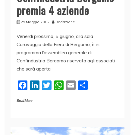
premia 4 aziende
29 Maggio 2015
Redazione
Venerdì prossimo, 5 giugno, alla sala
Caravaggio della Fiera di Bergamo, è in
programma l’assemblea generale di
Confindustria Bergamo riservata agli associati
che sarà aperta
F
Li
T
W
E
C
a
n
w
h
m
o
Read More
c
k
itt
at
ai
n
e
e
er
s
l
di
b
dI
A
vi
o
n
p
di