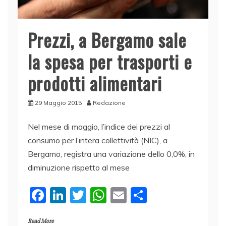
Prezzi, a Bergamo sale
la spesa per trasporti e
prodotti alimentari
29 Maggio 2015
Redazione
Nel mese di maggio, l’indice dei prezzi al
consumo per l’intera collettività (NIC), a
Bergamo, registra una variazione dello 0,0%, in
diminuzione rispetto al mese
F
Li
T
W
E
C
a
n
w
h
m
o
Read More