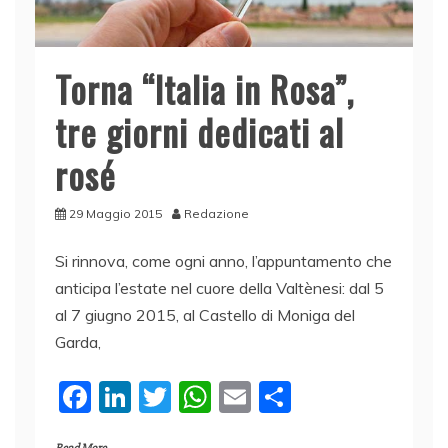
Torna “Italia in Rosa”,
tre giorni dedicati al
rosé
29 Maggio 2015
Redazione
Si rinnova, come ogni anno, l’appuntamento che
anticipa l’estate nel cuore della Valtènesi: dal 5
al 7 giugno 2015, al Castello di Moniga del
Garda,
F
Li
T
W
E
C
a
n
w
h
m
o