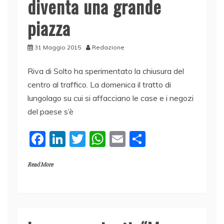
diventa una grande
piazza
31 Maggio 2015
Redazione
Riva di Solto ha sperimentato la chiusura del
centro al traffico. La domenica il tratto di
lungolago su cui si affacciano le case e i negozi
del paese s’è
F
Li
T
W
E
C
a
n
w
h
m
o
Read More
c
k
itt
at
ai
n
e
e
er
s
l
di
b
dI
A
vi
o
n
p
di