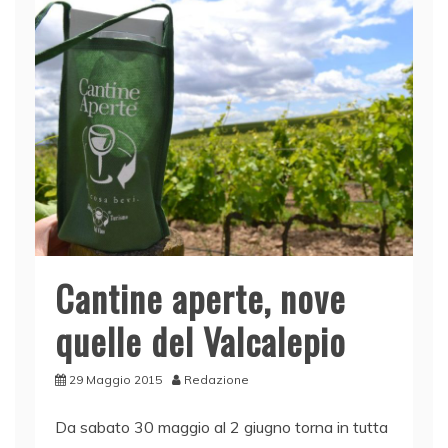
o
p
k
Cantine aperte, nove
quelle del Valcalepio
29 Maggio 2015
Redazione
Da sabato 30 maggio al 2 giugno torna in tutta