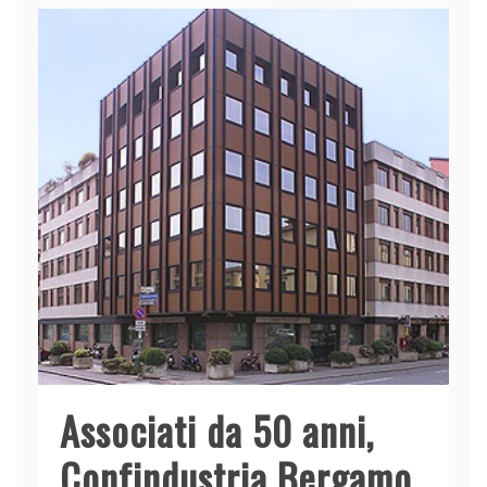
o
n
p
di
o
p
k
Associati da 50 anni,
Confindustria Bergamo