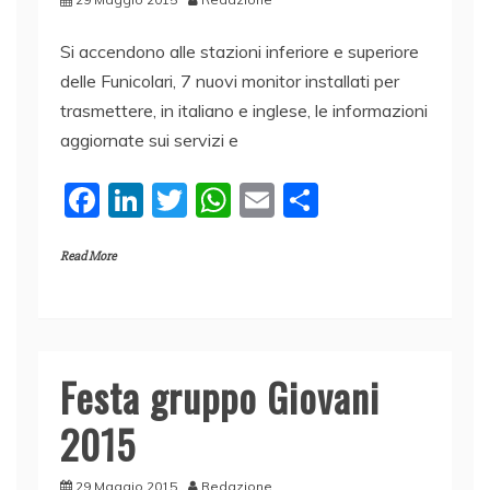
Si accendono alle stazioni inferiore e superiore
delle Funicolari, 7 nuovi monitor installati per
trasmettere, in italiano e inglese, le informazioni
aggiornate sui servizi e
F
Li
T
W
E
C
a
n
w
h
m
o
Read More
c
k
itt
at
ai
n
e
e
er
s
l
di
b
dI
A
vi
o
n
p
di
Festa gruppo Giovani
o
p
2015
k
29 Maggio 2015
Redazione