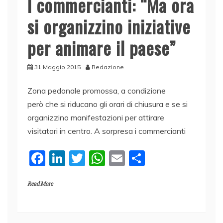
I commercianti: “Ma ora
o
p
si organizzino iniziative
k
per animare il paese”
31 Maggio 2015
Redazione
Zona pedonale promossa, a condizione
però che si riducano gli orari di chiusura e se si
organizzino manifestazioni per attirare
visitatori in centro. A sorpresa i commercianti
F
Li
T
W
E
C
a
n
w
h
m
o
Read More
c
k
itt
at
ai
n
e
e
er
s
l
di
b
dI
A
vi