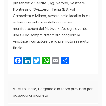
presentati a Seriate (Bg), Verona, Sestriere,
Pontresina (Svizzera), Temù (BS, Val
Camonica) e Milano, ovvero nelle località in cui
si terranno nel corso dell’anno le sei
manifestazioni del Network. Ad ogni evento,
una Giuria sempre differente sceglierà la
vincitrice il cui autore verrà premiato in serata
finale.
F
Li
T
W
E
C
a
n
w
h
m
o
c
k
itt
at
ai
n
e
e
er
s
l
di
Navigazione
b
dI
A
vi
Auto usate, Bergamo è la terza provincia per
passaggi di proprietà
o
n
p
di
articoli