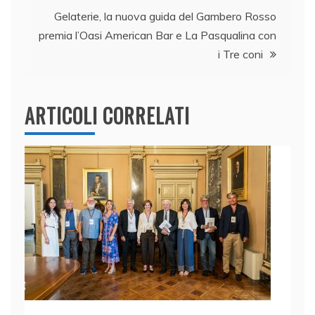
o
p
k
Gelaterie, la nuova guida del Gambero Rosso
premia l’Oasi American Bar e La Pasqualina con
i Tre coni
ARTICOLI CORRELATI