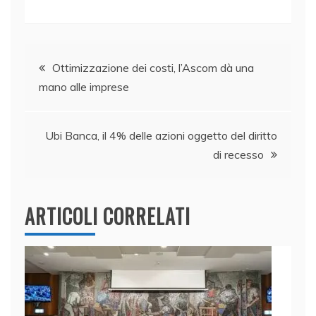
a
n
w
h
m
o
c
k
itt
at
ai
n
e
e
er
s
l
di
Navigazione
b
dI
A
vi
Ottimizzazione dei costi, l’Ascom dà una
mano alle imprese
o
n
p
di
articoli
o
p
k
Ubi Banca, il 4% delle azioni oggetto del diritto
di recesso
ARTICOLI CORRELATI