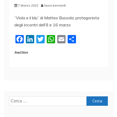
7 Marzo 2022
laura bernardi
“Viola e il blu” di Matteo Bussola, protagonista
degli incontri dell’8 e 16 marzo
F
Li
T
W
E
C
a
n
w
h
m
o
Read More
c
k
itt
at
ai
n
e
e
er
s
l
di
b
dI
A
vi
o
n
p
di
o
p
k
Ricerca
per: