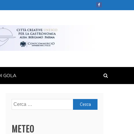
DI GOLA
Ricerca
per:
METEO