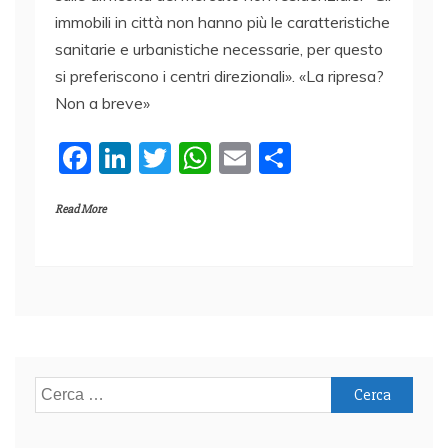
immobili in città non hanno più le caratteristiche
sanitarie e urbanistiche necessarie, per questo
si preferiscono i centri direzionali». «La ripresa?
Non a breve»
F
Li
T
W
E
C
a
n
w
h
m
o
Read More
c
k
itt
at
ai
n
e
e
er
s
l
di
b
dI
A
vi
o
n
p
di
o
p
k
Ricerca
per: