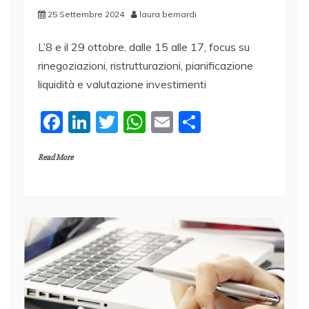
25 Settembre 2024
laura bernardi
L’8 e il 29 ottobre, dalle 15 alle 17, focus su
rinegoziazioni, ristrutturazioni, pianificazione
liquidità e valutazione investimenti
F
Li
T
W
E
C
a
n
w
h
m
o
Read More
c
k
itt
at
ai
n
e
e
er
s
l
di
b
dI
A
vi
o
n
p
di
o
p
k