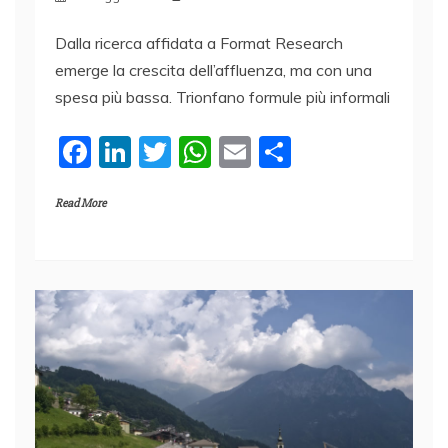
Dalla ricerca affidata a Format Research
emerge la crescita dell’affluenza, ma con una
spesa più bassa. Trionfano formule più informali
F
Li
T
W
E
C
a
n
w
h
m
o
Read More
c
k
itt
at
ai
n
e
e
er
s
l
di
b
dI
A
vi
o
n
p
di
o
p
k