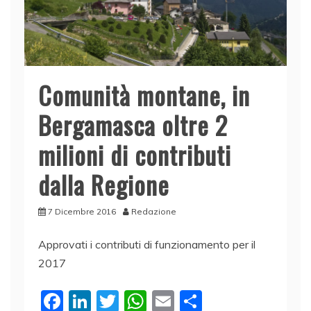
Comunità montane, in
Bergamasca oltre 2
milioni di contributi
dalla Regione
7 Dicembre 2016
Redazione
Approvati i contributi di funzionamento per il
2017
F
Li
T
W
E
C