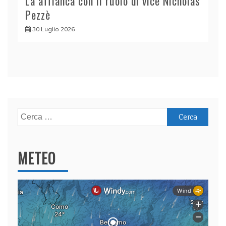
La affianca con il ruolo di vice Nicholas
Pezzè
30 Luglio 2026
Ricerca
per:
METEO