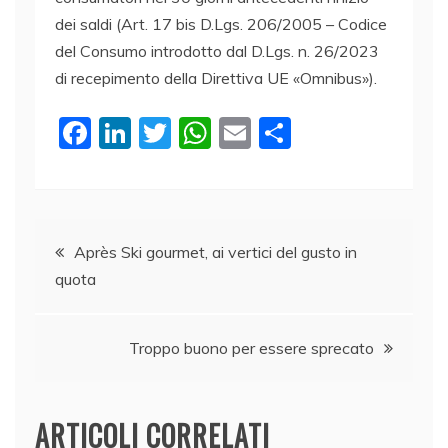
dei saldi (Art. 17 bis D.Lgs. 206/2005 – Codice
del Consumo introdotto dal D.Lgs. n. 26/2023
di recepimento della Direttiva UE «Omnibus»).
F
Li
T
W
E
C
a
n
w
h
m
o
c
k
itt
at
ai
n
e
e
er
s
l
di
Navigazione
b
dI
A
vi
Après Ski gourmet, ai vertici del gusto in
quota
o
n
p
di
articoli
o
p
k
Troppo buono per essere sprecato
ARTICOLI CORRELATI