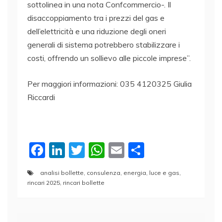
sottolinea in una nota Confcommercio-. Il
disaccoppiamento tra i prezzi del gas e
dell’elettricità e una riduzione degli oneri
generali di sistema potrebbero stabilizzare i
costi, offrendo un sollievo alle piccole imprese”.
Per maggiori informazioni: 035 4120325 Giulia
Riccardi
F
Li
T
W
E
C
a
n
w
h
m
o
analisi bollette
,
consulenza
,
energia
,
luce e gas
,
c
k
itt
at
ai
n
rincari 2025
,
rincari bollette
e
e
er
s
l
di
b
dI
A
vi