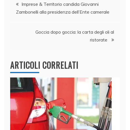
Navigazione
o
n
p
di
Imprese & Territorio candida Giovanni
o
p
Zambonelli alla presidenza dell’Ente camerale
articoli
k
Goccia dopo goccia: la carta degli oli al
ristorate
ARTICOLI CORRELATI