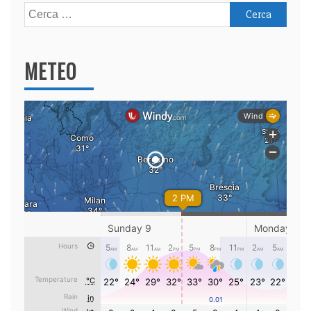
Ricerca
per:
METEO