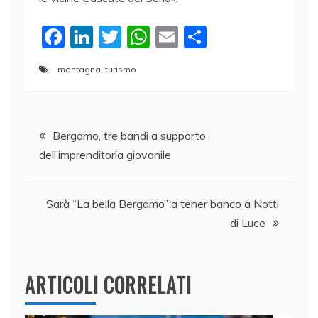
F
Li
T
W
E
C
a
n
w
h
m
o
montagna
,
turismo
c
k
itt
at
ai
n
e
e
er
s
l
di
Navigazione
b
dI
A
vi
Bergamo, tre bandi a supporto
o
n
p
di
dell’imprenditoria giovanile
articoli
o
p
k
Sarà “La bella Bergamo” a tener banco a Notti
di Luce
ARTICOLI CORRELATI