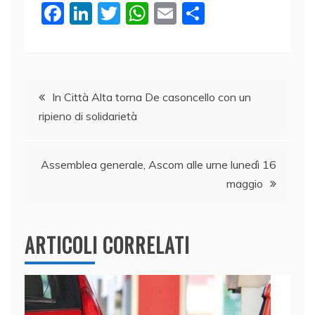
F
Li
T
W
E
C
a
n
w
h
m
o
c
k
itt
at
ai
n
e
e
er
s
l
di
Navigazione
b
dI
A
vi
In Città Alta torna De casoncello con un
ripieno di solidarietà
o
n
p
di
articoli
o
p
k
Assemblea generale, Ascom alle urne lunedì 16
maggio
ARTICOLI CORRELATI