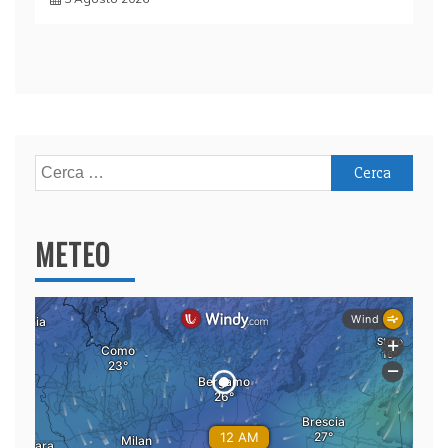
Ricerca
per:
METEO