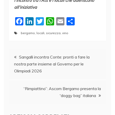
l’incontro tra l’Ats e i locali che aderiscono
all’iniziativa
F
Li
T
W
E
C
a
n
w
h
m
o
bergamo
,
locali
,
sicurezza
,
vino
c
k
itt
at
ai
n
e
e
er
s
l
di
Navigazione
b
dI
A
vi
Sangalli incontra Conte: pronti a fare la
o
n
p
di
nostra parte insieme al Governo per le
articoli
o
p
Olimpiadi 2026
k
“Rimpiattino”: Ascom Bergamo presenta la
“doggy bag” italiana