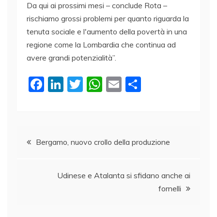
Da qui ai prossimi mesi – conclude Rota –
rischiamo grossi problemi per quanto riguarda la
tenuta sociale e l'aumento della povertà in una
regione come la Lombardia che continua ad
avere grandi potenzialità”.
F
Li
T
W
E
C
a
n
w
h
m
o
c
k
itt
at
ai
n
e
e
er
s
l
di
Navigazione
b
dI
A
vi
Bergamo, nuovo crollo della produzione
o
n
p
di
articoli
o
p
Udinese e Atalanta si sfidano anche ai
k
fornelli