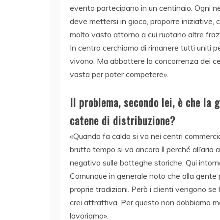
evento partecipano in un centinaio. Ogni ne
deve mettersi in gioco, proporre iniziative, c
molto vasto attorno a cui ruotano altre fra
In centro cerchiamo di rimanere tutti uniti per
vivono. Ma abbattere la concorrenza dei cen
vasta per poter competere».
Il problema, secondo lei, è che la 
catene di distribuzione?
«Quando fa caldo si va nei centri commercial
brutto tempo si va ancora lì perché all’aria
negativa sulle botteghe storiche. Qui intorno 
Comunque in generale noto che alla gente pia
proprie tradizioni. Però i clienti vengono 
crei attrattiva. Per questo non dobbiamo mai
lavoriamo».