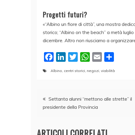
Progetti futuri?
«“Albino un fiore di città”, una mostra dedica
storico; “Albino on the beach” a metà luglio
dicembre. Altro non riusciamo a organizzare
F
Li
T
W
E
C
a
n
w
h
m
o
Albino
,
centri storici
,
negozi
,
viabilità
c
k
itt
at
ai
n
e
e
er
s
l
di
Navigazione
b
dI
A
vi
Settanta alunni “mettono alle strette” il
o
n
p
di
presidente della Provincia
articoli
o
p
k
ARTICOLI CORRELATI