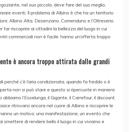
goziante, nel suo piccolo, deve fare del suo meglio,
reare eventi. Il problema di Albino è che ha un territorio
zioni: Albino Alta, Desenzano, Comenduno e l’Oltreserio.
 far riscoprire ai cittadini la bellezza del luogo in cui
tri commerciali non è facile: hanno un’offerta troppo
gente è ancora troppo attirata dalle grandi
i perché c’è l’aria condizionata, quando fa freddo o è
 aperta non si può stare e questo si ripercuote in maniera
abbiamo l’Esselunga, il Gigante, il Carrefour, il discount.
ce ritrovarsi ancora nel cuore di Albino e riscoprire le
se hanno un motivo: una manifestazione, un evento che
 smettere di rendere bello il luogo in cui viviamo e