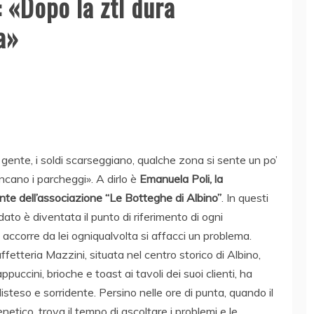
 «Dopo la ztl dura
la»
a gente, i soldi scarseggiano, qualche zona si sente un po’
cano i parcheggi». A dirlo è
Emanuela Poli, la
nte dell’associazione “Le Botteghe di Albino”
. In questi
ato è diventata il punto di riferimento di ogni
accorre da lei ogniqualvolta si affacci un problema.
ffetteria Mazzini, situata nel centro storico di Albino,
uccini, brioche e toast ai tavoli dei suoi clienti, ha
disteso e sorridente. Persino nelle ore di punta, quando il
renetico, trova il tempo di ascoltare i problemi e le