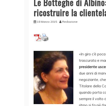
Le Botteghe di Albino:
ricostruire la cliente
18 Marzo 2015
Redazione
«In giro c’è poc
trascurata e man
presidente usce
due anni di mand
negoziante, che 
Titolare della Ca
quando porta capp
sempre il volto 
ritmo si fa più f