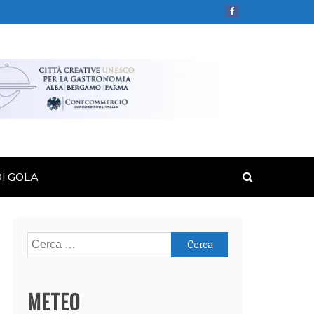
DI GOLA
Ricerca
per:
METEO