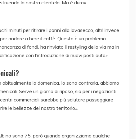
truendo la nostra clientela. Ma è dura».
chi minuti per ritirare i panni alla lavasecco, altri invece
 per andare a bere il caffè. Questo è un problema
ncanza di fondi, ha rinviato il restyling della via ma in
alificazione con l’introduzione di nuovi posti auto».
nicali?
 abitualmente la domenica. Io sono contraria, abbiamo
nicali. Serve un giorno di riposo, sia per i negozianti
i centri commerciali sarebbe più salutare passeggiare
rire le bellezze del nostro territorio».
 Albino sono 75, però quando organizziamo qualche