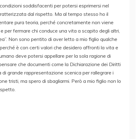
e condizioni soddisfacenti per potersi esprimersi nel
aratterizzata dal rispetto. Ma al tempo stesso ho il
ventare pura teoria, perché concretamente non viene
e e per fermare chi conduce una vita a scapito degli altri,
ea”. Non sono pentito di aver letto a mio figlio qualche
perché è con certi valori che desidero affronti la vita e
e umano deve potersi appellare per la sola ragione di
pensare che documenti come la Dichiarazione dei Diritti
di grande rappresentazione scenica per rallegrare i
ne tristi, ma spero di sbagliarmi. Però a mio figlio non lo
spetto.