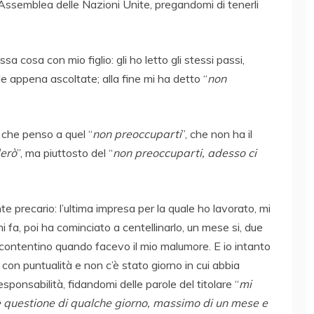
’Assemblea delle Nazioni Unite, pregandomi di tenerli
sa cosa con mio figlio: gli ho letto gli stessi passi,
e appena ascoltate; alla fine mi ha detto “
non
 che penso a quel “
non preoccuparti
”, che non ha il
derò
”, ma piuttosto del “
non preoccuparti, adesso ci
 precario: l’ultima impresa per la quale ho lavorato, mi
i fa, poi ha cominciato a centellinarlo, un mese si, due
i contentino quando facevo il mio malumore. E io intanto
con puntualità e non c’è stato giorno in cui abbia
onsabilità, fidandomi delle parole del titolare “
mi
 questione di qualche giorno, massimo di un mese e