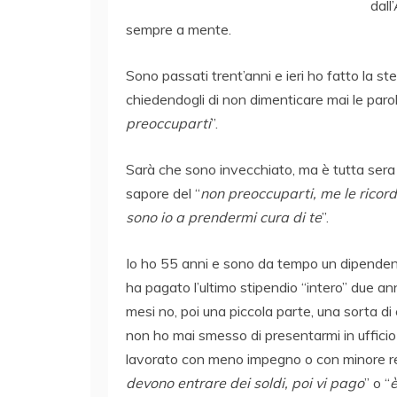
dall
sempre a mente.
Sono passati trent’anni e ieri ho fatto la stes
chiedendogli di non dimenticare mai le parol
preoccuparti
”.
Sarà che sono invecchiato, ma è tutta sera
sapore del “
non preoccuparti, me le ricor
sono io a prendermi cura di te
”.
Io ho 55 anni e sono da tempo un dipendente
ha pagato l’ultimo stipendio “intero” due ann
mesi no, poi una piccola parte, una sorta d
non ho mai smesso di presentarmi in ufficio 
lavorato con meno impegno o con minore resp
devono entrare dei soldi, poi vi pago
” o “
è