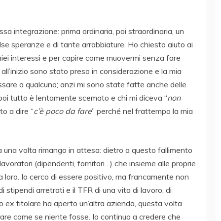
assa integrazione: prima ordinaria, poi straordinaria, un
lse speranze e di tante arrabbiature. Ho chiesto aiuto ai
 miei interessi e per capire come muovermi senza fare
 all’inizio sono stato preso in considerazione e la mia
ressare a qualcuno; anzi mi sono state fatte anche delle
oi tutto è lentamente scemato e chi mi diceva “
non
to a dire “
c’è poco da fare
” perché nel frattempo la mia
a una volta rimango in attesa: dietro a questo fallimento
lavoratori (dipendenti, fornitori…) che insieme alle proprie
ta loro. Io cerco di essere positivo, ma francamente non
i stipendi arretrati e il TFR di una vita di lavoro, di
io ex titolare ha aperto un’altra azienda, questa volta
rare come se niente fosse. Io continuo a credere che