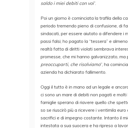
saldo i miei debiti con voi
”.
Poi un giorno è cominciata la trafila della c
periodo tremendo pieno di confusione, di fa
sindacati, per essere aiutato a difendere i
passi falsi; ho pagato la “tessera” e almeno
realtà fatta di diritti violati sembrava inte
promesse, che mi hanno galvanizzato, ma p
preoccuparti, che risolviamo
”, ha comincia
azienda ha dichiarato fallimento.
Oggi il tutto è in mano ad un legale e ancor
ci sono un mare di debiti non pagati e molti 
famiglie sperano di riavere quello che spet
so se riuscirò più a ricevere i ventimila euro d
sacrifici e di impegno costante. Intanto il m
intestata a sua suocera e ha ripreso a lavo