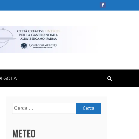
DI GOLA
Ricerca
per:
METEO