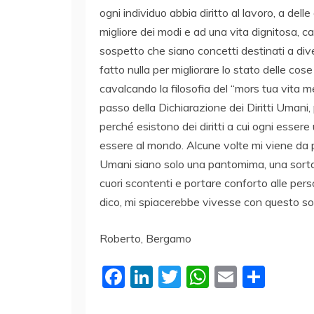
ogni individuo abbia diritto al lavoro, a dell
migliore dei modi e ad una vita dignitosa, c
sospetto che siano concetti destinati a di
fatto nulla per migliorare lo stato delle cos
cavalcando la filosofia del “mors tua vita m
passo della Dichiarazione dei Diritti Umani, 
perché esistono dei diritti a cui ogni esser
essere al mondo. Alcune volte mi viene da 
Umani siano solo una pantomima, una sorta 
cuori scontenti e portare conforto alle perso
dico, mi spiacerebbe vivesse con questo so
Roberto, Bergamo
F
Li
T
W
E
C
a
n
w
h
m
o