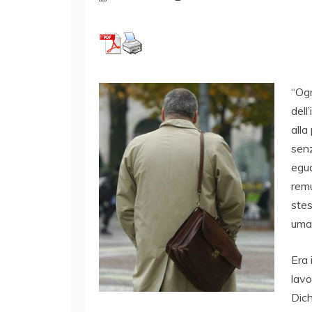
“Ogn
dell
alla
senz
egua
remu
stes
uma
Era 
lavo
Dich