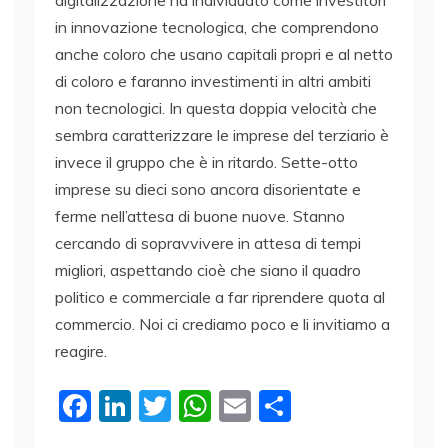
in innovazione tecnologica, che comprendono
anche coloro che usano capitali propri e al netto
di coloro e faranno investimenti in altri ambiti
non tecnologici. In questa doppia velocità che
sembra caratterizzare le imprese del terziario è
invece il gruppo che è in ritardo. Sette-otto
imprese su dieci sono ancora disorientate e
ferme nell’attesa di buone nuove. Stanno
cercando di sopravvivere in attesa di tempi
migliori, aspettando cioè che siano il quadro
politico e commerciale a far riprendere quota al
commercio. Noi ci crediamo poco e li invitiamo a
reagire.
F
Li
T
W
E
C
a
n
w
h
m
o