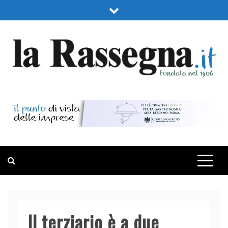
Skip
to
content
LA RASSEGNA
PORTALE DI ECONOMIA E FINANZA
Il terziario è a due