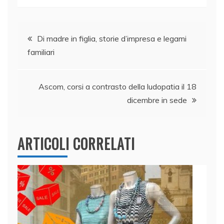
c
k
itt
at
ai
n
e
e
er
s
l
di
Navigazione
b
dI
A
vi
Di madre in figlia, storie d’impresa e legami
familiari
o
n
p
di
articoli
o
p
k
Ascom, corsi a contrasto della ludopatia il 18
dicembre in sede
ARTICOLI CORRELATI