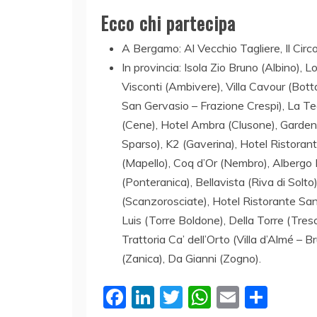
Ecco chi partecipa
A Bergamo: Al Vecchio Tagliere, Il Circol
In provincia: Isola Zio Bruno (Albino),
Visconti (Ambivere), Villa Cavour (Bot
San Gervasio – Frazione Crespi), La Te
(Cene), Hotel Ambra (Clusone), Garden 
Sparso), K2 (Gaverina), Hotel Ristoran
(Mapello), Coq d’Or (Nembro), Albergo 
(Ponteranica), Bellavista (Riva di Solto
(Scanzorosciate), Hotel Ristorante San
Luis (Torre Boldone), Della Torre (Tresc
Trattoria Ca’ dell’Orto (Villa d’Almé – B
(Zanica), Da Gianni (Zogno).
F
Li
T
W
E
C