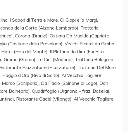
ino, I Sapori di Terra e Mare, Ol Giopì e la Margì.
 Locanda della Corte (Alzano Lombardo), Trattoria
tanuco), Corona (Branzi), Osteria Da Mualdo (Capriate
glia (Castione della Presolana), Vecchi Ricordi da Gimbo
Hotel (Fino del Monte), Il Platano da Gira (Foresto
te Gromo (Gromo), Le Ciel (Madone), Trattoria Bolognini
Ristorante Piazzatorre (Piazzatorre), Trattoria Del Moro
), Poggio d’Oro (Riva di Solto), Al Vecchio Tagliere
 Marco (Schilpario), Da Pacio (Spinone al Lago), Don
ore Balneario), Quadrifoglio (Urgnano – fraz. Basella),
runtino), Ristorante Cadei (Villongo), Al Vecchio Tagliere