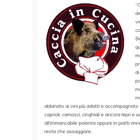
“C
de
ve
co
Be
qu
m
pr
di
pa
ma
me
abbinato ai vini più adatti e accompagnato ad 
caprioli, camosci, cinghiali e ancora lepri e u
all’immancabile polenta oppure in piatti rin
resta che assaggiare.