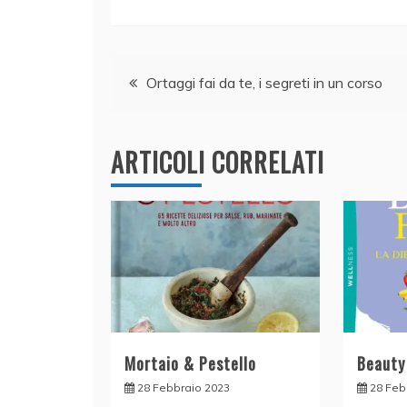
a
n
w
h
m
o
c
k
itt
at
ai
n
e
e
er
s
l
di
Navigazione
b
dI
A
vi
Ortaggi fai da te, i segreti in un corso
o
n
p
di
articoli
o
p
ARTICOLI CORRELATI
k
Mortaio & Pestello
Beauty
28 Febbraio 2023
28 Feb