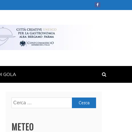
DI GOLA
Ricerca
per:
METEO