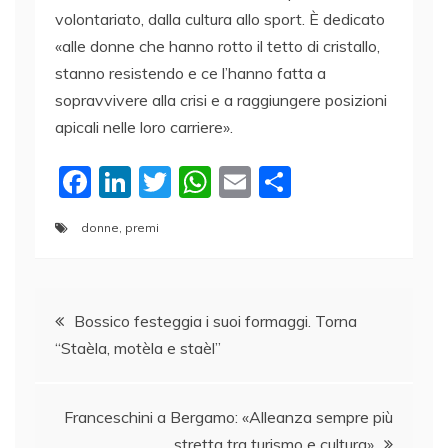
volontariato, dalla cultura allo sport. È dedicato
«alle donne che hanno rotto il tetto di cristallo,
stanno resistendo e ce l’hanno fatta a
sopravvivere alla crisi e a raggiungere posizioni
apicali nelle loro carriere».
F
Li
T
W
E
C
a
n
w
h
m
o
donne
,
premi
c
k
itt
at
ai
n
e
e
er
s
l
di
Navigazione
b
dI
A
vi
Bossico festeggia i suoi formaggi. Torna
o
n
p
di
“Staèla, motèla e staèl”
articoli
o
p
k
Franceschini a Bergamo: «Alleanza sempre più
stretta tra turismo e cultura»