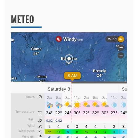
per:
METEO