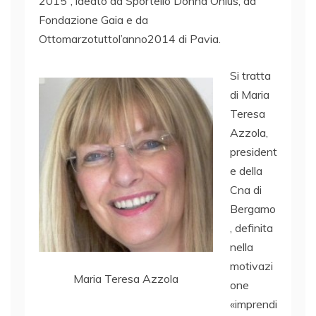
2015”, ideato da Sportello Donna Onlus, da
Fondazione Gaia e da
Ottomarzotuttol’anno2014 di Pavia.
Si tratta
di Maria
Teresa
Azzola,
president
e della
Cna di
Bergamo
, definita
nella
motivazi
Maria Teresa Azzola
one
«imprendi