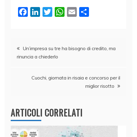
F
Li
T
W
E
C
a
n
w
h
m
o
c
k
itt
at
ai
n
e
e
er
s
l
di
Navigazione
b
dI
A
vi
Un’impresa su tre ha bisogno di credito, ma
rinuncia a chiederlo
o
n
p
di
articoli
o
p
k
Cuochi, giornata in risaia e concorso per il
miglior risotto
ARTICOLI CORRELATI