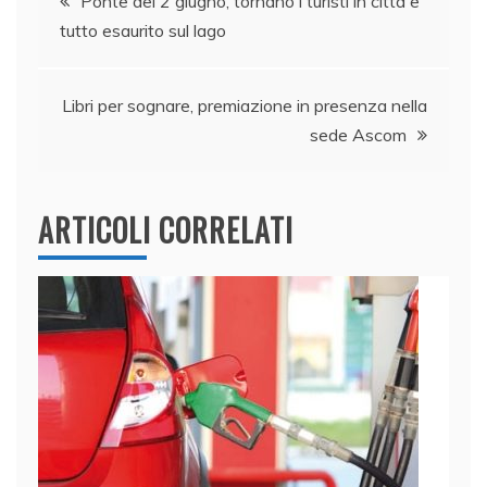
Ponte del 2 giugno, tornano i turisti in città e
o
n
p
di
tutto esaurito sul lago
articoli
o
p
k
Libri per sognare, premiazione in presenza nella
sede Ascom
ARTICOLI CORRELATI