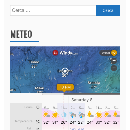
Ricerca
per:
METEO