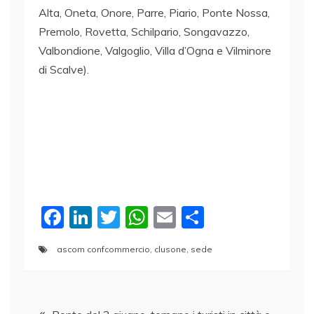
Alta, Oneta, Onore, Parre, Piario, Ponte Nossa,
Premolo, Rovetta, Schilpario, Songavazzo,
Valbondione, Valgoglio, Villa d’Ogna e Vilminore
di Scalve).
F
Li
T
W
E
C
a
n
w
h
m
o
ascom confcommercio
,
clusone
,
sede
c
k
itt
at
ai
n
e
e
er
s
l
di
Navigazione
b
dI
A
vi