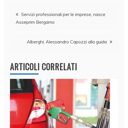
e
e
er
s
l
di
Navigazione
b
dI
A
vi
Servizi professionali per le imprese, nasce
Asseprim Bergamo
o
n
p
di
articoli
o
p
k
Alberghi, Alessandro Capozzi alla guida
ARTICOLI CORRELATI