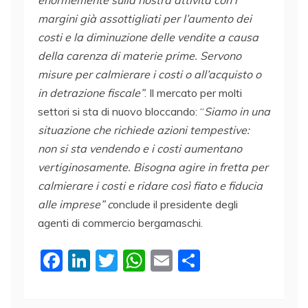
margini già assottigliati per l’aumento dei
costi e la diminuzione delle vendite a causa
della carenza di materie prime. Servono
misure per calmierare i costi o all’acquisto o
in detrazione fiscale”
. Il mercato per molti
settori si sta di nuovo bloccando: “
Siamo in una
situazione che richiede azioni tempestive:
non si sta vendendo e i costi aumentano
vertiginosamente. Bisogna agire in fretta per
calmierare i costi e ridare così fiato e fiducia
alle imprese” c
onclude il presidente degli
agenti di commercio bergamaschi.
F
Li
T
W
E
C
a
n
w
h
m
o
c
k
itt
at
ai
n