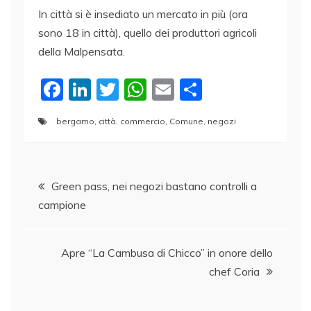
In città si è insediato un mercato in più (ora
sono 18 in città), quello dei produttori agricoli
della Malpensata.
F
Li
T
W
E
C
a
n
w
h
m
o
bergamo
,
città
,
commercio
,
Comune
,
negozi
c
k
itt
at
ai
n
e
e
er
s
l
di
Navigazione
b
dI
A
vi
Green pass, nei negozi bastano controlli a
o
n
p
di
campione
articoli
o
p
k
Apre “La Cambusa di Chicco” in onore dello
chef Coria