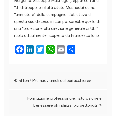
Bergamo, Giuseppe Masnaga (seppur con una
“d” di troppo, è infatti citato Masnada) come
“animatore” della compagine. L’obiettivo di
questa sua discesa in campo, sarebbe quello di
una “proiezione alla direzione generale di Ubi”,
ruolo attualmente ricoperto da Francesco Iorio.
F
Li
T
W
E
C
a
n
w
h
m
o
c
k
itt
at
ai
n
e
e
er
s
l
di
Navigazione
b
dI
A
vi
«I libri? Promuoviamoli dal parrucchiere»
o
n
p
di
articoli
o
p
Formazione professionale, ristorazione e
k
benessere gli indirizzi più gettonati