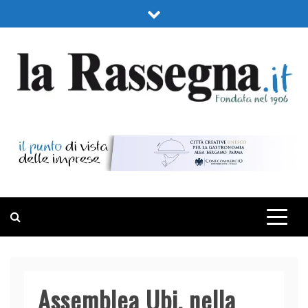
Skip
to
content
LA RASSEGNA
PORTALE DI ECONOMIA E FINANZA
Assemblea Ubi, nella