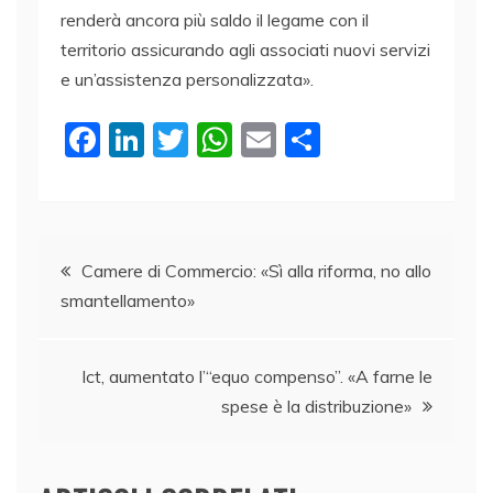
renderà ancora più saldo il legame con il
territorio assicurando agli associati nuovi servizi
e un’assistenza personalizzata».
F
Li
T
W
E
C
a
n
w
h
m
o
c
k
itt
at
ai
n
e
e
er
s
l
di
Navigazione
b
dI
A
vi
Camere di Commercio: «Sì alla riforma, no allo
smantellamento»
o
n
p
di
articoli
o
p
k
Ict, aumentato l’“equo compenso”. «A farne le
spese è la distribuzione»