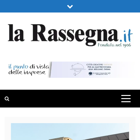
Skip
to
content
LA RASSEGNA
PORTALE DI ECONOMIA E FINANZA