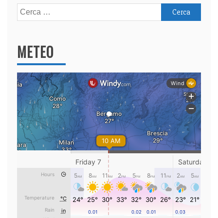
Ricerca
per:
METEO