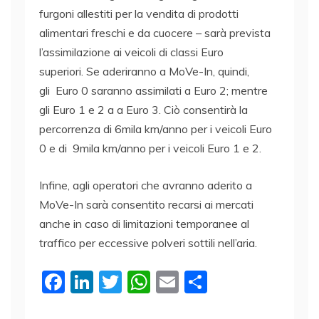
furgoni allestiti per la vendita di prodotti
alimentari freschi e da cuocere – sarà prevista
l’assimilazione ai veicoli di classi Euro
superiori. Se aderiranno a MoVe-In, quindi,
gli Euro 0 saranno assimilati a Euro 2; mentre
gli Euro 1 e 2 a a Euro 3. Ciò consentirà la
percorrenza di 6mila km/anno per i veicoli Euro
0 e di 9mila km/anno per i veicoli Euro 1 e 2.
Infine, agli operatori che avranno aderito a
MoVe-In sarà consentito recarsi ai mercati
anche in caso di limitazioni temporanee al
traffico per eccessive polveri sottili nell’aria.
F
Li
T
W
E
C
a
n
w
h
m
o