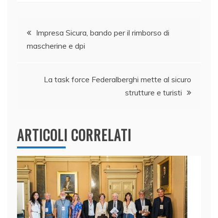
c
k
itt
at
ai
n
e
e
er
s
l
di
Navigazione
b
dI
A
vi
Impresa Sicura, bando per il rimborso di
mascherine e dpi
o
n
p
di
articoli
o
p
k
La task force Federalberghi mette al sicuro
strutture e turisti
ARTICOLI CORRELATI