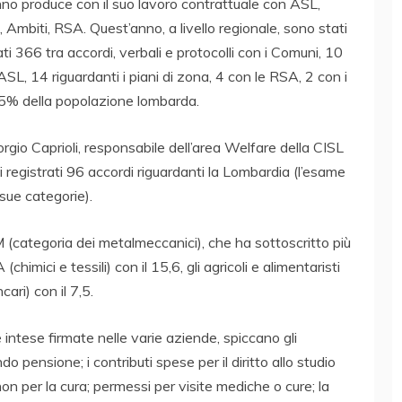
no produce con il suo lavoro contrattuale con ASL,
 Ambiti, RSA. Quest’anno, a livello regionale, sono stati
ati 366 tra accordi, verbali e protocolli con i Comuni, 10
ASL, 14 riguardanti i piani di zona, 4 con le RSA, 2 con i
,35% della popolazione lombarda.
rgio Caprioli, responsabile dell’area Welfare della CISL
 registrati 96 accordi riguardanti la Lombardia (l’esame
 sue categorie).
IM (categoria dei metalmeccanici), che ha sottoscritto più
himici e tessili) con il 15,6, gli agricoli e alimentaristi
ari) con il 7,5.
e intese firmate nelle varie aziende, spiccano gli
o pensione; i contributi spese per il diritto allo studio
e non per la cura; permessi per visite mediche o cure; la