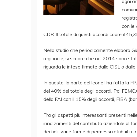
ogni an
comuni,
registr
con le 
CDR. Il totale di questi accordi copre il 45
Nello studio che periodicamente elabora Gio
regionale, si scopre che nel 2014 sono stati
riguarda le intese firmate dalla CISL o dalle
In questo, la parte del leone l’ha fatta la F
del 40% del totale degli accordi. Poi FEMCA (c
della FAI con il 15% degli accordi, FIBA (banc
Tra gli aspetti più interessanti presenti nell
innalzamenti del contributo aziendale al fond
dei figli; varie forme di permessi retribuiti 