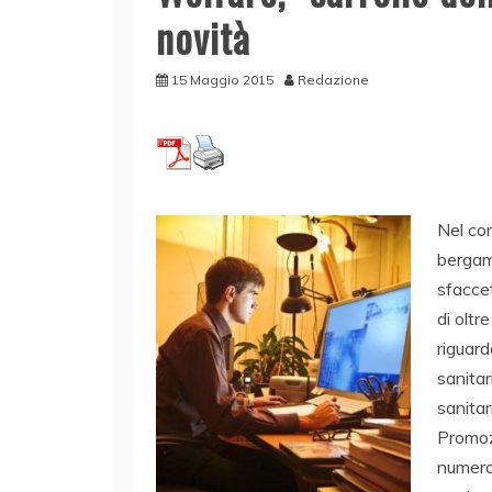
novità
15 Maggio 2015
Redazione
Nel cor
bergama
sfaccet
di oltr
riguard
sanitar
sanitar
Promozi
numeros