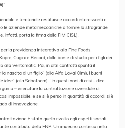
i)”.
endale e territoriale restituisce accordi interessanti e
ono le aziende metalmeccaniche a fornire la stragrande
, infatti, porta la firma della FIM CISL).
i per la previdenza integrativa alla Fine Foods,
Kopre, Cugini e Record; dalle borse di studio per i figli dei
o alla Ventomatic. Poi, in altri contratti spunta il
 nascita di un figlio” (alla Alfa Laval Olmi), i buoni
le idee” (alla Sabofoam). “In questi anni di crisi – dice
rgamo – esercitare la contrattazione aziendale di
 casi impossibile, e se si è perso in quantità di accordi, si è
rado di innovazione.
ntrattazione è stato quello rivolto agli aspetti sociali,
nante contributo della FNP. Un impegno continuo nella