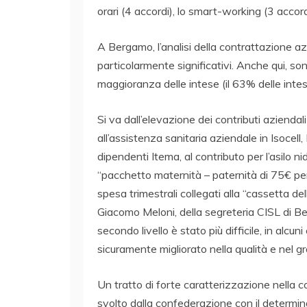
orari (4 accordi), lo smart-working (3 accord
A Bergamo, l’analisi della contrattazione azi
particolarmente significativi. Anche qui, s
maggioranza delle intese (il 63% delle intese
Si va dall’elevazione dei contributi aziendal
all’assistenza sanitaria aziendale in Isocell, 
dipendenti Itema, al contributo per l’asilo nid
“pacchetto maternità – paternità di 75€ per la
spesa trimestrali collegati alla “cassetta del
Giacomo Meloni, della segreteria CISL di Be
secondo livello è stato più difficile, in alcuni
sicuramente migliorato nella qualità e nel g
Un tratto di forte caratterizzazione nella co
svolto dalla confederazione con il determi