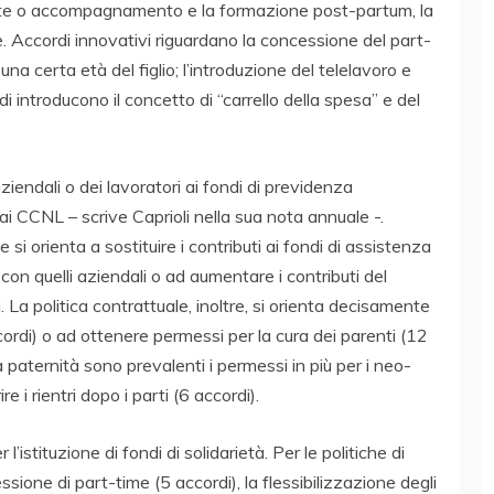
cite o accompagnamento e la formazione post-partum, la
le. Accordi innovativi riguardano la concessione del part-
una certa età del figlio; l’introduzione del telelavoro e
di introducono il concetto di “carrello della spesa” e del
aziendali o dei lavoratori ai fondi di previdenza
dai CCNL – scrive Caprioli nella sua nota annuale -.
si orienta a sostituire i contributi ai fondi di assistenza
 con quelli aziendali o ad aumentare i contributi del
 La politica contrattuale, inoltre, si orienta decisamente
 accordi) o ad ottenere permessi per la cura dei parenti (12
la paternità sono prevalenti i permessi in più per i neo-
e i rientri dopo i parti (6 accordi).
’istituzione di fondi di solidarietà. Per le politiche di
sione di part-time (5 accordi), la flessibilizzazione degli