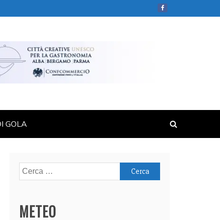
DI GOLA
Ricerca
per:
METEO