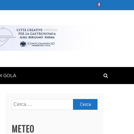
DI GOLA
Ricerca
per:
METEO