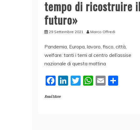
tempo di ricostruire i
futuro»
29 Settembre 2021
Marco Offredi
Pandemia, Europa, lavoro, fisco, città,
welfare: tanti i temi al centro dell’assise
nazionale di questa mattina
F
Li
T
W
E
C
a
n
w
h
m
o
Read More
c
k
itt
at
ai
n
e
e
er
s
l
di
b
dI
A
vi
o
n
p
di