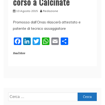
corso a Calcinate
10 Agosto 2015
Redazione
Promosso dall’Onas rilascerà attestato e
patente di tecnico assaggiatore
F
Li
T
W
E
C
a
n
w
h
m
o
Read More
c
k
itt
at
ai
n
e
e
er
s
l
di
b
dI
A
vi
o
n
p
di
o
p
k
Ricerca
per: