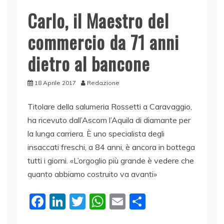
Carlo, il Maestro del
commercio da 71 anni
dietro al bancone
18 Aprile 2017
Redazione
Titolare della salumeria Rossetti a Caravaggio,
ha ricevuto dall’Ascom l’Aquila di diamante per
la lunga carriera. È uno specialista degli
insaccati freschi, a 84 anni, è ancora in bottega
tutti i giorni. «L’orgoglio più grande è vedere che
quanto abbiamo costruito va avanti»
F
Li
T
W
E
C
a
n
w
h
m
o