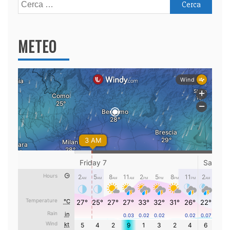
Ricerca
per:
METEO