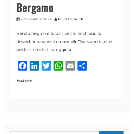
Bergamo
7 Novembre 2024
laura bernardi
Senza negozi e locali i centri rischiano la
desertificazione. Zambonelli: “Servono scelte
politiche forti e coraggiose”
F
Li
T
W
E
C
a
n
w
h
m
o
Read More
c
k
itt
at
ai
n
e
e
er
s
l
di
b
dI
A
vi
o
n
p
di
o
p
k