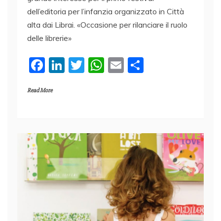
dell’editoria per l’infanzia organizzato in Città
alta dai Librai. «Occasione per rilanciare il ruolo
delle librerie»
F
Li
T
W
E
C
a
n
w
h
m
o
Read More
c
k
itt
at
ai
n
e
e
er
s
l
di
b
dI
A
vi
o
n
p
di
o
p
k