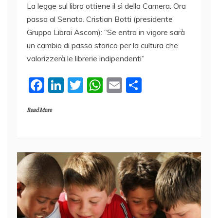
La legge sul libro ottiene il sì della Camera. Ora
passa al Senato. Cristian Botti (presidente
Gruppo Librai Ascom): “Se entra in vigore sarà
un cambio di passo storico per la cultura che
valorizzerà le librerie indipendenti”
F
Li
T
W
E
C
a
n
w
h
m
o
Read More
c
k
itt
at
ai
n
e
e
er
s
l
di
b
dI
A
vi
o
n
p
di
o
p
k