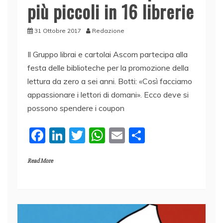
più piccoli in 16 librerie
31 Ottobre 2017
Redazione
Il Gruppo librai e cartolai Ascom partecipa alla
festa delle biblioteche per la promozione della
lettura da zero a sei anni. Botti: «Così facciamo
appassionare i lettori di domani». Ecco deve si
possono spendere i coupon
F
Li
T
W
E
C
a
n
w
h
m
o
Read More
c
k
itt
at
ai
n
e
e
er
s
l
di
b
dI
A
vi
o
n
p
di