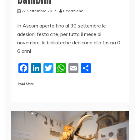
27 Settembre 2017
Redazione
In Ascom aperte fino al 30 settembre le
adesioni festa che, per tutto il mese di
novembre, le biblioteche dedicano alla fascia 0-
6 anni
F
Li
T
W
E
C
a
n
w
h
m
o
Read More
c
k
itt
at
ai
n
e
e
er
s
l
di
b
dI
A
vi
o
n
p
di
o
p
k