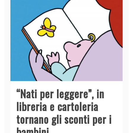
o
p
k
“Nati per leggere”, in
libreria e cartoleria
tornano gli sconti per i
bambini