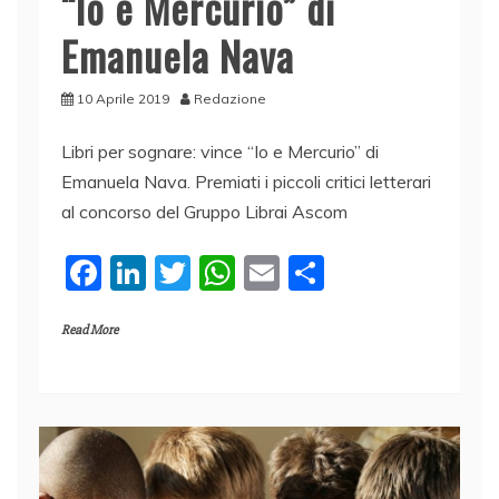
“Io e Mercurio” di
Emanuela Nava
10 Aprile 2019
Redazione
Libri per sognare: vince “Io e Mercurio” di
Emanuela Nava. Premiati i piccoli critici letterari
al concorso del Gruppo Librai Ascom
F
Li
T
W
E
C
a
n
w
h
m
o
Read More
c
k
itt
at
ai
n
e
e
er
s
l
di
b
dI
A
vi
o
n
p
di
o
p