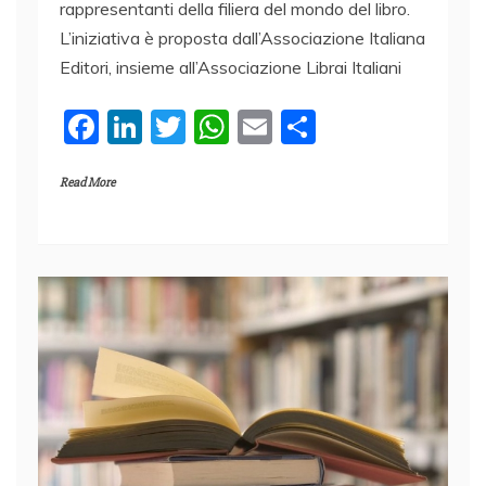
rappresentanti della filiera del mondo del libro.
L’iniziativa è proposta dall’Associazione Italiana
Editori, insieme all’Associazione Librai Italiani
F
Li
T
W
E
C
a
n
w
h
m
o
Read More
c
k
itt
at
ai
n
e
e
er
s
l
di
b
dI
A
vi
o
n
p
di
o
p
k