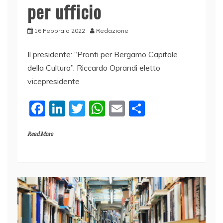
per ufficio
16 Febbraio 2022
Redazione
Il presidente: “Pronti per Bergamo Capitale
della Cultura”. Riccardo Oprandi eletto
vicepresidente
F
Li
T
W
E
C
a
n
w
h
m
o
Read More
c
k
itt
at
ai
n
e
e
er
s
l
di
b
dI
A
vi
o
n
p
di
o
p
k