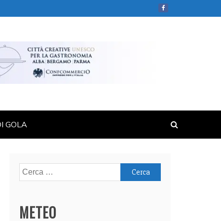
DI GOLA
Ricerca
per:
METEO