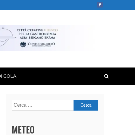
DI GOLA
Ricerca
per:
METEO