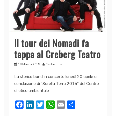
Il tour dei Nomadi fa
tappa al Creberg Teatro
18 Marzo 2015
Redazione
La storica band in concerto lunedì 20 aprile a
conclusione di “Sorella Terra 2015” del Centro
di etica ambientale
F
Li
T
W
E
C
a
n
w
h
m
o