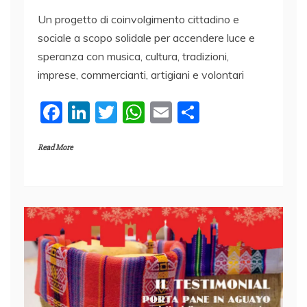
Un progetto di coinvolgimento cittadino e
sociale a scopo solidale per accendere luce e
speranza con musica, cultura, tradizioni,
imprese, commercianti, artigiani e volontari
F
Li
T
W
E
C
a
n
w
h
m
o
Read More
c
k
itt
at
ai
n
e
e
er
s
l
di
b
dI
A
vi
o
n
p
di
o
p
k