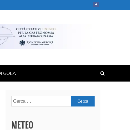
DI GOLA
Ricerca
per:
METEO