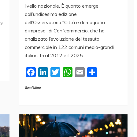
livello nazionale. È quanto emerge
dall’undicesima edizione
dell’Osservatorio “Città e demografia
es
d’impresa” di Confcommercio, che ha
analizzato l’evoluzione del tessuto
commerciale in 122 comuni medio-grandi
italiani tra il 2012 e il 2025.
F
Li
T
W
E
C
a
n
w
h
m
o
Read More
c
k
itt
at
ai
n
e
e
er
s
l
di
b
dI
A
vi
o
n
p
di
o
p