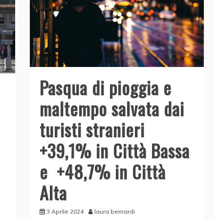
k
Pasqua di pioggia e
maltempo salvata dai
turisti stranieri
+39,1% in Città Bassa
e +48,7% in Città
Alta
3 Aprile 2024
laura bernardi