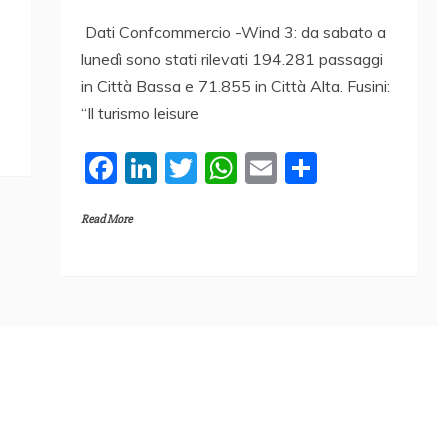
Dati Confcommercio -Wind 3: da sabato a
lunedì sono stati rilevati 194.281 passaggi
in Città Bassa e 71.855 in Città Alta. Fusini:
“Il turismo leisure
F
Li
T
W
E
C
a
n
w
h
m
o
Read More
c
k
itt
at
ai
n
e
e
er
s
l
di
b
dI
A
vi
o
n
p
di
o
p
k