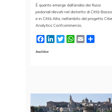
È quanto emerge dall’analisi dei flussi
pedonali rilevati nel distretto di Città Bassa
e in Città Alta, nell’ambito del progetto Citi
Analytics Confcommercio,
F
Li
T
W
E
C
a
n
w
h
m
o
Read More
c
k
itt
at
ai
n
e
e
er
s
l
di
b
dI
A
vi
o
n
p
di
o
p
k