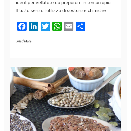
ideali per vellutate da preparare in tempi rapidi.
Il tutto senza l’utilizzo di sostanze chimiche
F
Li
T
W
E
C
a
n
w
h
m
o
Read More
c
k
itt
at
ai
n
e
e
er
s
l
di
b
dI
A
vi
o
n
p
di
o
p
k