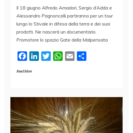
Il 18 giugno Alfredo Amadori, Sergio d’Adda e
Alessandro Pagnoncelli partiranno per un tour
lungo lo Stivale in difesa della terra e dei suoi
prodotti. Ne nascerà un documentario.
Promotore lo spazio Gate della Malpensata
F
Li
T
W
E
C
a
n
w
h
m
o
Read More
c
k
itt
at
ai
n
e
e
er
s
l
di
b
dI
A
vi
o
n
p
di
o
p
k