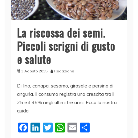
La riscossa dei semi.
Piccoli scrigni di gusto
e salute
3 Agosto 2015
Redazione
Di lino, canapa, sesamo, girasole e persino di
anguria. Il consumo registra una crescita tra il
25 e il 35% negli ultimi tre anni. Ecco la nostra
guida
F
Li
T
W
E
C
a
n
w
h
m
o