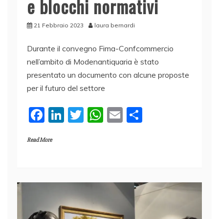
e blocchi normativi
21 Febbraio 2023
laura bernardi
Durante il convegno Fima-Confcommercio
nell’ambito di Modenantiquaria è stato
presentato un documento con alcune proposte
per il futuro del settore
F
Li
T
W
E
C
a
n
w
h
m
o
Read More
c
k
itt
at
ai
n
e
e
er
s
l
di
b
dI
A
vi
o
n
p
di
o
p