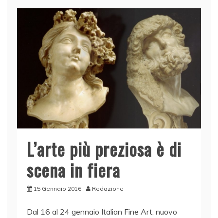
b
dI
A
vi
o
n
p
di
o
p
k
L’arte più preziosa è di
scena in fiera
15 Gennaio 2016
Redazione
Dal 16 al 24 gennaio Italian Fine Art, nuovo