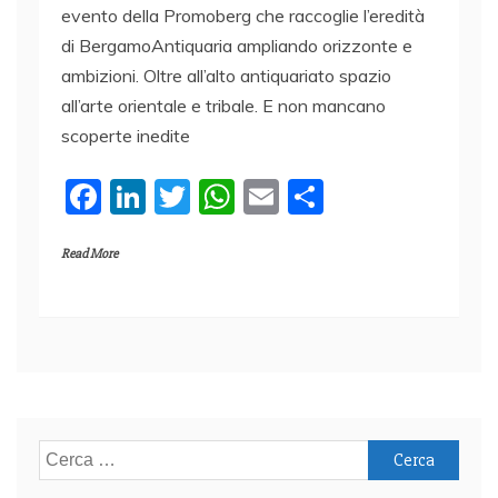
evento della Promoberg che raccoglie l’eredità
di BergamoAntiquaria ampliando orizzonte e
ambizioni. Oltre all’alto antiquariato spazio
all’arte orientale e tribale. E non mancano
scoperte inedite
F
Li
T
W
E
C
a
n
w
h
m
o
Read More
c
k
itt
at
ai
n
e
e
er
s
l
di
b
dI
A
vi
o
n
p
di
o
p
k
Ricerca
per: