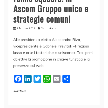
Ascom Gruppo unico e
strategie comuni
2 Marzo 2017
Redazione
Alle presidenza eletto Alessandro Riva,
vicepresidente è Gabriele Previtali. «Preziosi,
lusso e arte i fattori che ci uniscono». Tra i primi
obiettivi la promozione in chiave turistica e la
presenza sul web
F
Li
T
W
E
C
a
n
w
h
m
o
Read More
c
k
itt
at
ai
n
e
e
er
s
l
di