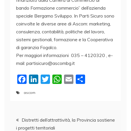
bando Formazione commercio” dell’azienda
speciale Bergamo Sviluppo. In Parti Sicuro sono
coinvolte le diverse aree di Ascom: marketing,
consulenza, contabilità, politiche del lavoro,
sistemi gestionali, formazione e la Cooperativa
di garanzia Fogalco.
Per maggiori informazioni 035 – 4120320 , e-
mail: partisicuro@ascombg.it
F
Li
T
W
E
C
a
n
w
h
m
o
ascom
c
k
itt
at
ai
n
e
e
er
s
l
di
Navigazione
b
dI
A
vi
Distretti dell’attrattività, la Provincia sostiene
o
n
p
di
i progetti territoriali