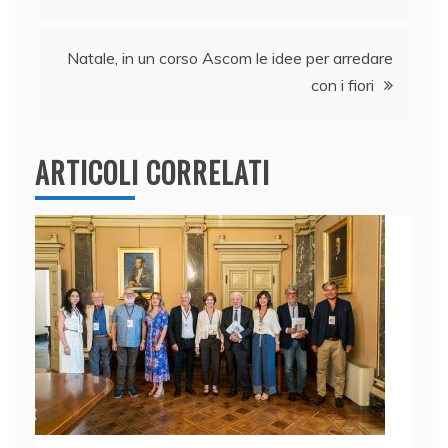
articoli
o
p
k
Natale, in un corso Ascom le idee per arredare
con i fiori
ARTICOLI CORRELATI