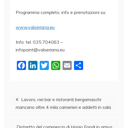
Programma completo, info e prenotazioni su:
www.valseriana.eu
Info: tel. 035.704063 –
infopoint@valseriana.eu
F
Li
T
W
E
C
a
n
w
h
m
o
c
k
itt
at
ai
n
e
e
er
s
l
di
Navigazione
b
dI
A
vi
Lavoro, nei bar e ristoranti bergamaschi
mancano oltre 4 mila camerieri e addetti in sala
o
n
p
di
articoli
o
p
Distretto del commercio di Honio Fondi in arrivo