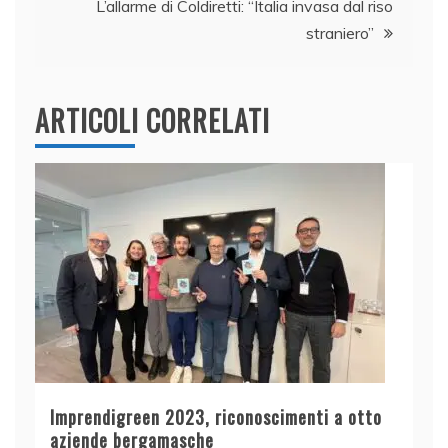
k
L’allarme di Coldiretti: “Italia invasa dal riso
straniero”
ARTICOLI CORRELATI
Imprendigreen 2023, riconoscimenti a otto
aziende bergamasche