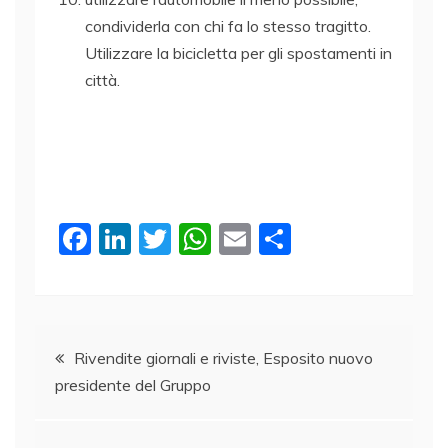
condividerla con chi fa lo stesso tragitto.
Utilizzare la bicicletta per gli spostamenti in
città.
F
Li
T
W
E
C
a
n
w
h
m
o
c
k
itt
at
ai
n
e
e
er
s
l
di
Navigazione
b
dI
A
vi
Rivendite giornali e riviste, Esposito nuovo
presidente del Gruppo
o
n
p
di
articoli
o
p