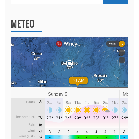
per:
METEO