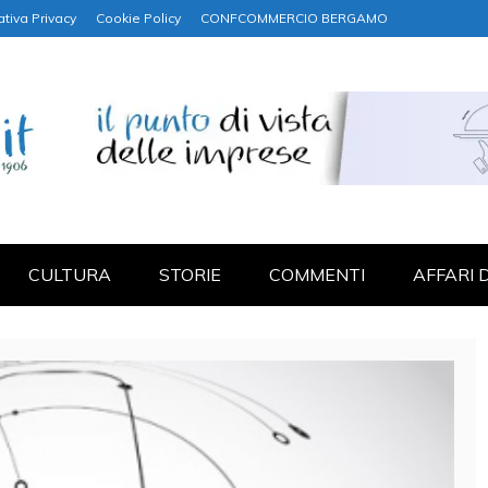
ativa Privacy
Cookie Policy
CONFCOMMERCIO BERGAMO
NANZA
CULTURA
STORIE
COMMENTI
AFFARI 