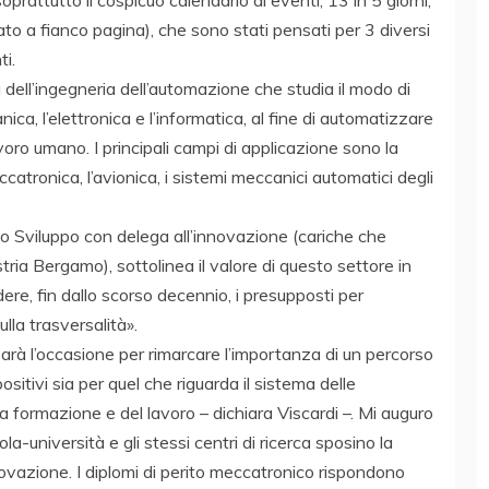
 soprattutto il cospicuo calendario di eventi, 13 in 5 giorni,
ato a fianco pagina), che sono stati pensati per 3 diversi
ti.
dell’ingegneria dell’automazione che studia il modo di
nica, l’elettronica e l’informatica, al fine di automatizzare
avoro umano. I principali campi di applicazione sono la
ccatronica, l’avionica, i sistemi meccanici automatici degli
mo Sviluppo con delega all’innovazione (cariche che
ria Bergamo), sottolinea il valore di questo settore in
ere, fin dallo scorso decennio, i presupposti per
lla trasversalità».
rà l’occasione per rimarcare l’importanza di un percorso
itivi sia per quel che riguarda il sistema delle
a formazione e del lavoro – dichiara Viscardi –. Mi auguro
la-università e gli stessi centri di ricerca sposino la
nnovazione. I diplomi di perito meccatronico rispondono