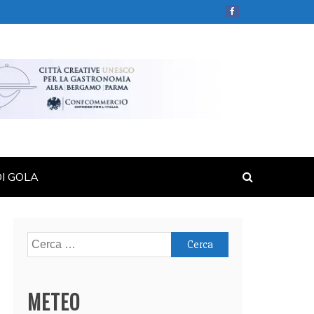
DI GOLA
Ricerca
per:
METEO