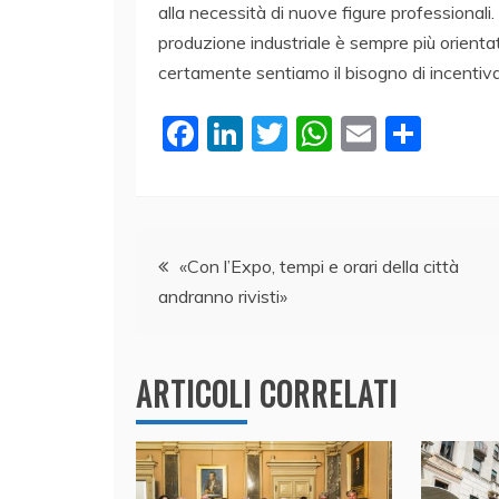
alla necessità di nuove figure professionali. 
produzione industriale è sempre più orient
certamente sentiamo il bisogno di incentiva
F
Li
T
W
E
C
a
n
w
h
m
o
c
k
itt
at
ai
n
e
e
er
s
l
di
Navigazione
b
dI
A
vi
«Con l’Expo, tempi e orari della città
andranno rivisti»
o
n
p
di
articoli
o
p
k
ARTICOLI CORRELATI