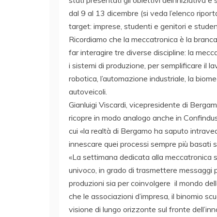
stati presentati gli obiettivi dell’iniziativa e
dal 9 al 13 dicembre (si veda l’elenco riport
target: imprese, studenti e genitori e studen
Ricordiamo che la meccatronica è la branca 
far interagire tre diverse discipline: la mecca
i sistemi di produzione, per semplificare il l
robotica, l’automazione industriale, la biome
autoveicoli.
Gianluigi Viscardi, vicepresidente di Berga
ricopre in modo analogo anche in Confindust
cui «la realtà di Bergamo ha saputo intraved
innescare quei processi sempre più basati su
«La settimana dedicata alla meccatronica sa
univoco, in grado di trasmettere messaggi pos
produzioni sia per coinvolgere il mondo dell
che le associazioni d’impresa, il binomio scuo
visione di lungo orizzonte sul fronte dell’i